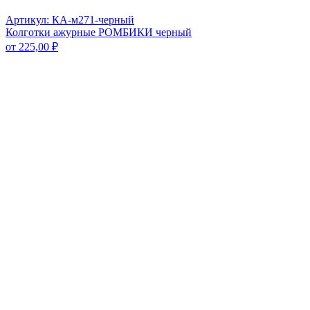
Артикул: КА-м271-черный
Колготки ажурные РОМБИКИ черный
от
225,00
₽