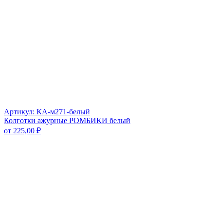
Артикул: КА-м271-белый
Колготки ажурные РОМБИКИ белый
от
225,00
₽