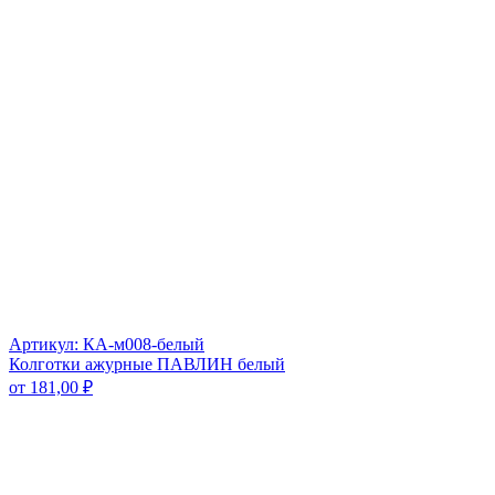
Артикул: КА-м008-белый
Колготки ажурные ПАВЛИН белый
от
181,00
₽