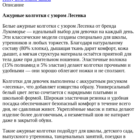
Описание
Ажурные колготки с узором Лесенка
Белые ажурные колготки с узором Лесенка от бренда
Лукоморье — идеальный выбор для девочки на каждый день.
Эти классические модели созданы специально для школы,
утренников и любых торжеств. Благодаря натуральному
составу (80% хлопка), дышащая ткань дарит комфорт, кожа
дышит, а мягкая структура материала остаётся приятной для
тела даже при длительном ношении. Эластичные волокна
(15% полиамид и 5% эластан) делают колготки прочными и
удобными — они хорошо облегают ножки и не сползают.
Колготки для девочек выполнены с аккуратным рисунком
«лесенка», что добавляет изящества образу. Универсальный
белый цвет легко сочетается с нарядными платьями и
школьной формой. Широкая эластичная резинка и удобная
посадка обеспечивают безопасный комфорт в течение всего
дня, не сдавливая живот. Укреплённые мысок и пятка делают
изделие более долговечным, а незаметный шов не натирает
даже в закрытой обуви.
Такие ажурные колготки подойдут для школы, детского сада,
выпускного утренника, танцевальных занятий, поездки в