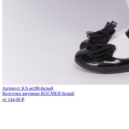
Артикул: КА-м188-белый
Колготки ажурные КОСМЕЯ белый
от
144,00
₽