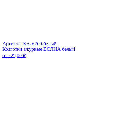
Артикул: КА-м269-белый
Колготки ажурные ВОЛНА белый
от
225,00
₽