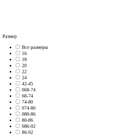
Размер
Все размеры
16
18
20
22
24
42-45
068-74
68-74
74-80
074-80
080-86
80-86
086-92
86-92